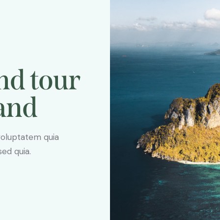
nd tour
and
voluptatem quia
sed quia.