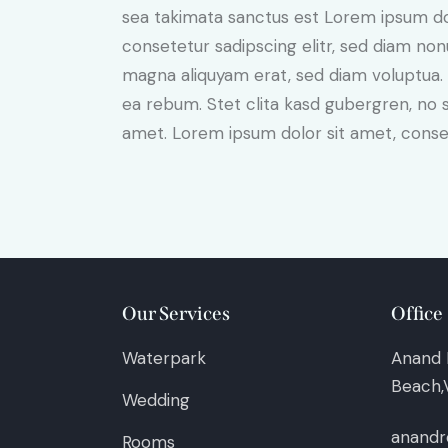
sea takimata sanctus est Lorem ipsum do
consetetur sadipscing elitr, sed diam no
magna aliquyam erat, sed diam voluptua. 
ea rebum. Stet clita kasd gubergren, no 
amet. Lorem ipsum dolor sit amet, consete
Our Services
Office
Waterpark
Anand 
Beach,V
Wedding
anandr
Rooms