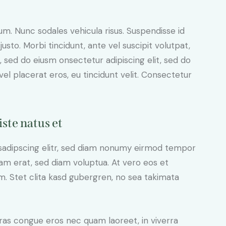
lum. Nunc sodales vehicula risus. Suspendisse id
justo. Morbi tincidunt, ante vel suscipit volutpat,
, sed do eiusm onsectetur adipiscing elit, sed do
el placerat eros, eu tincidunt velit. Consectetur
iste natus et
sadipscing elitr, sed diam nonumy eirmod tempor
yam erat, sed diam voluptua. At vero eos et
. Stet clita kasd gubergren, no sea takimata
ras congue eros nec quam laoreet, in viverra