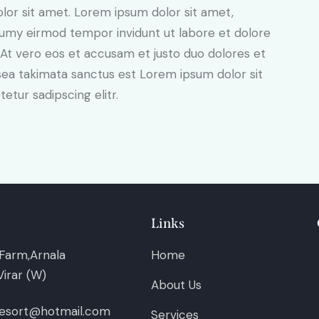
lor sit amet. Lorem ipsum dolor sit amet,
numy eirmod tempor invidunt ut labore et dolore
At vero eos et accusam et justo duo dolores et
sea takimata sanctus est Lorem ipsum dolor sit
tur sadipscing elitr.
Links
Farm,Arnala
Home
irar (W)
About Us
esort@hotmail.com
Services