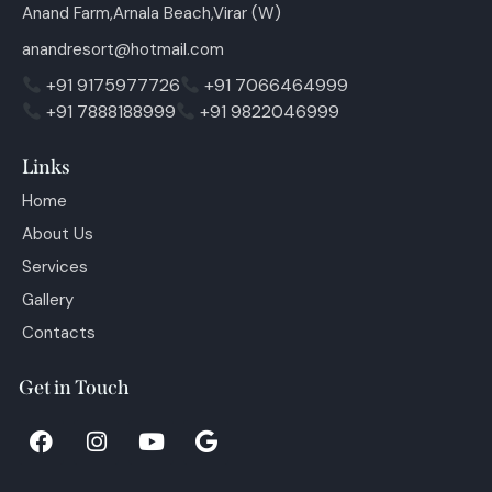
Anand Farm,Arnala Beach,Virar (W)
anandresort@hotmail.com
+91 9175977726
+91 7066464999
+91 7888188999
+91 9822046999
Links
Home
About Us
Services
Gallery
Contacts
Get in Touch