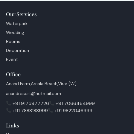
Our Services
Waterpark
Wedding
Rooms
Decoration
Event
Office
Anand Farm,Arnala Beach,Virar (W)
anandresort@hotmail.com
+91 9175977726
+91 7066464999
+91 7888188999
+91 9822046999
Links